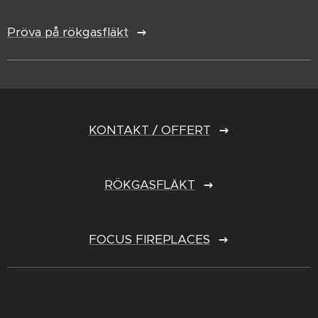
Pröva på rökgasfläkt
KONTAKT / OFFERT
RÖKGASFLÄKT
FOCUS FIREPLACES
25.05.2026
14.03.2026
Nytt
Designikonen
07.02.2026