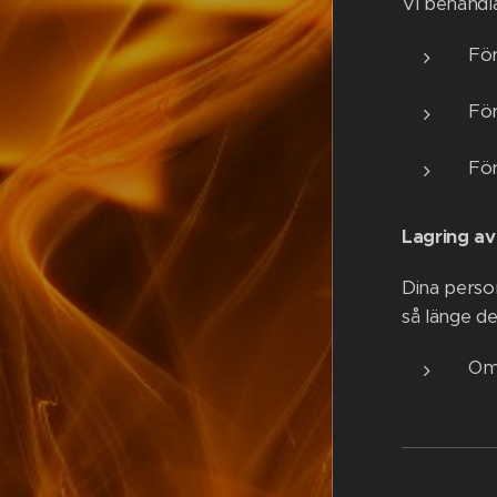
Vi behandl
För
För
För
Lagring av
Dina person
så länge de
Om 