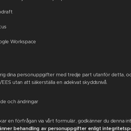
draft
cus
ogle Workspace
drig dina personuppgifter med tredje part utanför detta, och
EES utan att säkerställa en adekvat skyddsnivå.
de och ändringar
kar en förfrågan via vårt formulär, godkänner du denna int
nner behandling av personuppgifter enligt integritetsp