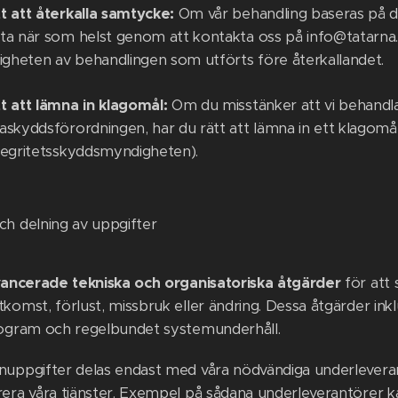
t att återkalla samtycke:
Om vår behandling baseras på dit
ta när som helst genom att kontakta oss på info@tatarna.s
ligheten av behandlingen som utförts före återkallandet.
t att lämna in klagomål:
Om du misstänker att vi behandlar
askyddsförordningen, har du rätt att lämna in ett klagomål
tegritetsskyddsmyndigheten).
ch delning av uppgifter
ancerade tekniska och organisatoriska åtgärder
för att
komst, förlust, missbruk eller ändring. Dessa åtgärder in
rogram och regelbundet systemunderhåll.
nuppgifter delas endast med våra nödvändiga underleveran
rera våra tjänster. Exempel på sådana underleverantörer ka